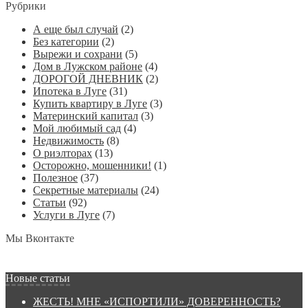
Рубрики
А еще был случай
(2)
Без категории
(2)
Вырежи и сохрани
(5)
Дом в Лужском районе
(4)
ДОРОГОЙ ДНЕВНИК
(2)
Ипотека в Луге
(31)
Купить квартиру в Луге
(3)
Материнский капитал
(3)
Мой любимый сад
(4)
Недвижимость
(8)
О риэлторах
(13)
Осторожно, мошенники!
(1)
Полезное
(37)
Секретные материалы
(24)
Статьи
(92)
Услуги в Луге
(7)
Мы Вконтакте
Новые статьи
ЖЕСТЬ! МНЕ «ИСПОРТИЛИ» ДОВЕРЕННОСТЬ?