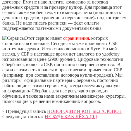
договоре. Ему не надо платить комиссию за перевод
денежных средств и за проверку купюр. Для продавца этот
сервис также удобен тем, что взаиморасчеты (подлинность
денежных средств, хранение и перечисление)- под контролем
банка. Не надо писать расписки — факт оплаты
подтверждается платежными документами банка.
Этот сервис имеет
ограничения
, которых
становится все меньше. Сегодня мы уже проводим с СБР
ипотечные сделки. И это стало возможно в Луге. На мой
взгляд, у СБР в настоящее время нет аналогов по удобству
использования и цене (2900 рублей). Цифровые технологии
Сбербанка, включая СБР, постоянно совершенствуются. В
связи с этим есть нюансы в практическом применении СБР
(например, при составлении договора купли-продажи). Мы,
риэлторы- официальные партнеры Сбербанка, постоянно
работающие с этими сервисами, всегда имеем актуальную
информацию- Сбербанк для нас регулярно проводит
обучение, а также за нами закреплены менеджеры- кураторы,
помогающие в решении возникающих вопросов.
« Предыдущая запись
НОВОГОДНИЙ КОТ БЕЗ ХЛОПОТ
Следующая запись »
НЕ БУДЬ КАК ЛЁХА (III)