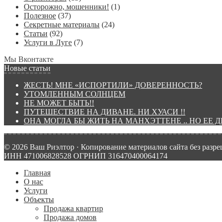
Осторожно, мошенники!
(1)
Полезное
(37)
Секретные материалы
(24)
Статьи
(92)
Услуги в Луге
(7)
Мы Вконтакте
Новые статьи
ЖЕСТЬ! МНЕ «ИСПОРТИЛИ» ДОВЕРЕННОСТЬ?
УТОМЛЕННЫМ СОЛНЦЕМ
НЕ МОЖЕТ БЫТЬ!!
ПУТЕШЕСТВИЕ НА ДИВАНЕ. НИ ХУАСИ !!
ОНА МОГЛА БЫ ЖИТЬ НА МАНХЭТТЕНЕ .. НО ЕЕ 
© 2026 Ваш Риэлтор · Копирование материалов сайта без разр
ИНН 471006828528 ОГРНИП 316470400064174
Главная
О нас
Услуги
Объекты
Продажа квартир
Продажа домов