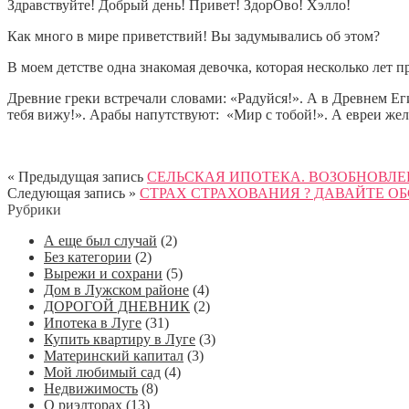
Здравствуйте! Добрый день! Привет! ЗдорОво! Хэлло!
Как много в мире приветствий! Вы задумывались об этом?
В моем детстве одна знакомая девочка, которая несколько лет 
Древние греки встречали словами: «Радуйся!». А в Древнем Ег
тебя вижу!». Арабы напутствуют: «Мир с тобой!». А евреи жел
« Предыдущая запись
СЕЛЬСКАЯ ИПОТЕКА. ВОЗОБНОВЛЕ
Следующая запись »
СТРАХ СТРАХОВАНИЯ ? ДАВАЙТЕ О
Рубрики
А еще был случай
(2)
Без категории
(2)
Вырежи и сохрани
(5)
Дом в Лужском районе
(4)
ДОРОГОЙ ДНЕВНИК
(2)
Ипотека в Луге
(31)
Купить квартиру в Луге
(3)
Материнский капитал
(3)
Мой любимый сад
(4)
Недвижимость
(8)
О риэлторах
(13)