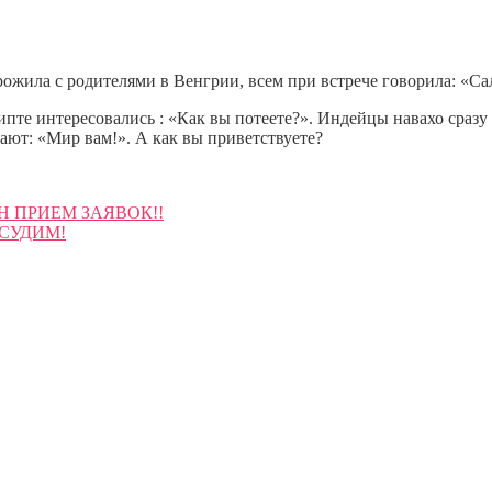
прожила с родителями в Венгрии, всем при встрече говорила: «С
ипте интересовались : «Как вы потеете?». Индейцы навахо сраз
ают: «Мир вам!». А как вы приветствуете?
Н ПРИЕМ ЗАЯВОК!!
БСУДИМ!