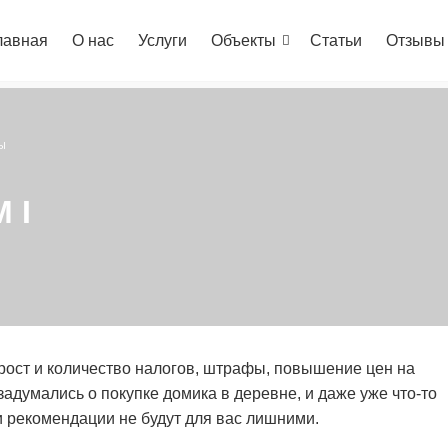
лавная
О нас
Услуги
Объекты
Статьи
Отзывы
Ы
 I
 рост и количество налогов, штрафы, повышение цен на
задумались о покупке домика в деревне, и даже уже что-то
и рекомендации не будут для вас лишними.