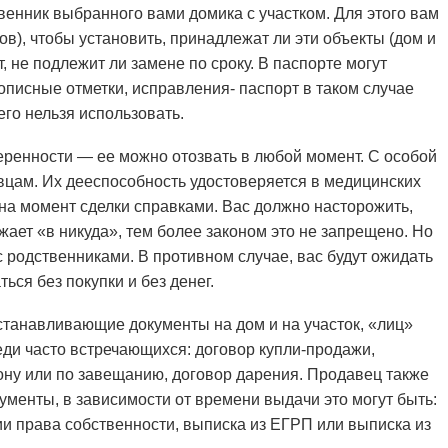
венник выбранного вами домика с участком. Для этого вам
в), чтобы установить, принадлежат ли эти объекты (дом и
т, не подлежит ли замене по сроку. В паспорте могут
описные отметки, исправления- паспорт в таком случае
 его нельзя использовать.
еренности — ее можно отозвать в любой момент. С особой
вцам. Их дееспособность удостоверяется в медицинских
а момент сделки справками. Вас должно насторожить,
ает «в никуда», тем более законом это не запрещено. Но
с родственниками. В противном случае, вас будут ожидать
ься без покупки и без денег.
танавливающие документы на дом и на участок, «лиц»
ди часто встречающихся: договор купли-продажи,
кону или по завещанию, договор дарения. Продавец также
менты, в зависимости от времени выдачи это могут быть:
ии права собственности, выписка из ЕГРП или выписка из