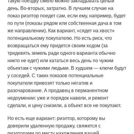
такую поездку смело можно закладывать целый
день. Во-вторых, затратно. В лучшем случае на
показ риэлтор поедет сам, если ему, например, будет
по пути (показы рядом или собственная дача в том
же направлении). Как вариант, «сядет на хвост»
потенциальному покупателю. Но есть риск, что
возвращаться ему придется своим ходом (за
тридевять земель ради одного варианта обычно
никто не едет) или кататься весь день по чужим
объектам с чужими людьми. В худшем — ключи будут
у соседей. С таких показов потенциальные
покупатели привозят только негатив и
разочарование. А продавец в перманентном
недоумении: уже и порядок навели, и ремонт
сделали, и цену снизили, а объект все не покупают.
Но есть еще вариант: риэлтор, которому вы
доверили удаленную продажу, свяжется с
риэлторами по месту нахождения вашей