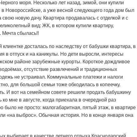
Черного моря. Несколько лет назад, зимой, они купили
 в Новороссийске, а уже весной следующего года дом был
а свою новую дачу. Квартира продавалась с отделкой и с
еликолепный вид: ЖК, в котором купили квартиру,
 Мечта сбылась!!
й клиентке досталась по наследству от бабушки квартира, в
я в отпуск и на каникулы. Но дети выросли, интересы
жском районе зарубежные курорты. Короткое дождливое
 водоёмах, отсутствие развлечений и традиционных
одежь не устраивал. Коммунальные платежи и налоги
атно, для большой семьи тоже обходилась в копеечку.
ить. И вот на семейном совете решили продать бабушкину
 ко мне в августе, когда приехала в очередной раз
о было не просто: малогабаритная, пятый этаж, в квартире
ели «на выброс». Обычная история. Но в конце января она
ых выбирает в качестве летнего отдыха Краснодарский