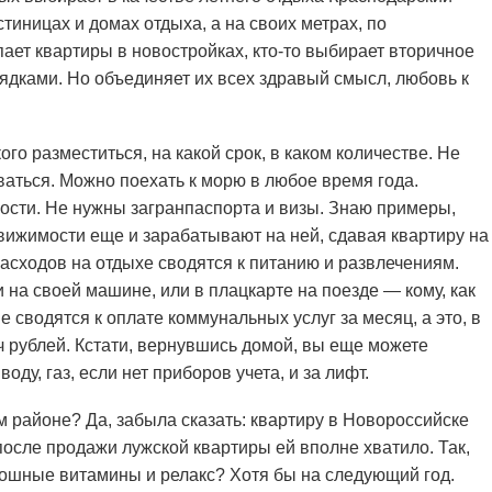
стиницах и домах отдыха, а на своих метрах, по
ает квартиры в новостройках, кто-то выбирает вторичное
рядками. Но объединяет их всех здравый смысл, любовь к
го разместиться, на какой срок, в каком количестве. Не
ваться. Можно поехать к морю в любое время года.
сти. Не нужны загранпаспорта и визы. Знаю примеры,
вижимости еще и зарабатывают на ней, сдавая квартиру на
расходов на отдыхе сводятся к питанию и развлечениям.
 на своей машине, или в плацкарте на поезде — кому, как
е сводятся к оплате коммунальных услуг за месяц, а это, в
ч рублей. Кстати, вернувшись домой, вы еще можете
ду, газ, если нет приборов учета, и за лифт.
м районе? Да, забыла сказать: квартиру в Новороссийске
 после продажи лужской квартиры ей вполне хватило. Так,
плошные витамины и релакс? Хотя бы на следующий год.