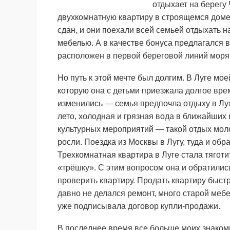
отдыхает на берегу 
двухкомнатную квартиру в строящемся доме
сдан, и они поехали всей семьей отдыхать н
мебелью. А в качестве бонуса предлагался в
расположен в первой береговой линий моря.
Но путь к этой мечте был долгим. В Луге мое
которую она с детьми приезжала долгое врем
изменились — семья предпочла отдыху в Лу
лето, холодная и грязная вода в ближайших
культурных мероприятий — такой отдых мол
росли. Поездка из Москвы в Лугу, туда и обр
Трехкомнатная квартира в Луге стала тягот
«трёшку». С этим вопросом она и обратились
проверить квартиру. Продать квартиру быстр
давно не делался ремонт, много старой меб
уже подписывала договор купли-продажи.
В последнее время все больше моих знаком