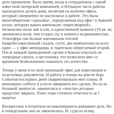
дело привычное. Было время, когда я сотрудничала с одной
известной питерской компанией, и бОльшую часть работы
приходилось делать дома, несмотря на наличие офиса,
который совершенно не располагал к работе. Это была
малогабаритная «однушка», переделанная под офис: в бывшей
кухне, которую важно именовали «переговорной»,
бесконечно пили чай и ели, в единственной комнате (19 кв. м)
занимались всем, чем угодно, ну, и немного недвижимостью.
Атмосфера там больше напоминала птичий
базар:бессмысленный галдеж, суета, два компьютера на всех:
один — у офис-менеджера, и тщательно оберегаемый второй.
После каждой проведенной сделки я бежала покупать не
очередные сапоги, а оргтехнику, что позволило мне со
временем безболезненно покинуть это агентство.
Теперь у меня есть свой маленький офис для переговоров и
подготовки документов. И работу я теперь на дом не беру.
События последних дней скорректировали мои планы. В
минувшую субботу я успела завершить все сделки. Но из-за
большой занятости накопились и «хвосты»,которые
предстоит закрыть. Плюс пора готовить отчетность за 1
квартал.
Воскресенье я потратила на накопившиеся домашние дела. Но
в понедельник они не закончились. И, судя по всему,