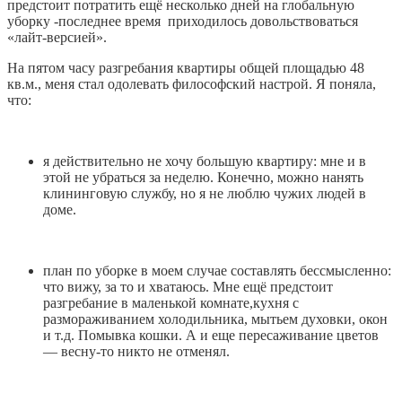
предстоит потратить ещё несколько дней на глобальную
уборку -последнее время приходилось довольствоваться
«лайт-версией».
На пятом часу разгребания квартиры общей площадью 48
кв.м., меня стал одолевать философский настрой. Я поняла,
что:
я действительно не хочу большую квартиру: мне и в
этой не убраться за неделю. Конечно, можно нанять
клининговую службу, но я не люблю чужих людей в
доме.
план по уборке в моем случае составлять бессмысленно:
что вижу, за то и хватаюсь. Мне ещё предстоит
разгребание в маленькой комнате,кухня с
размораживанием холодильника, мытьем духовки, окон
и т.д. Помывка кошки. А и еще пересаживание цветов
— весну-то никто не отменял.