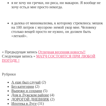
я не хочу ни гречки, ни риса, ни макарон. Я вообще не
хочу есть,и мне просто некогда.
я далека от минимализма, к которому стремлюсь: мешок
на 100 литров с мусором- немой укор мне. Человеку
столько вещей просто не нужно, он должен быть
«легкий».
« Предыдущая запись
Отличная весенняя новость!!
Следующая запись »
МАТЧ СОСТОИТСЯ ПРИ ЛЮБОЙ
ПОГОДЕ !
Рубрики
А еще был случай
(2)
Без категории
(2)
Вырежи и сохрани
(5)
Дом в Лужском районе
(4)
ДОРОГОЙ ДНЕВНИК
(2)
Ипотека в Луге
(31)