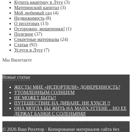
Купить квартиру в Луге
(3)
Материнский капитал
(3)
Мой любимый сад
(4)
Недвижимость
(8)
О риэлторах
(13)
Осторожно, мошенники!
(1)
Полезное
(37)
Секретные материалы
(24)
Статьи
(92)
Услуги в Луге
(7)
Мы Вконтакте
Новые статьи
ЖЕСТЬ! МНЕ «ИСПОРТИЛИ» ДОВЕРЕННОСТЬ?
УТОМЛЕННЫМ СОЛНЦЕМ
НЕ МОЖЕТ БЫТЬ!!
ПУТЕШЕСТВИЕ НА ДИВАНЕ. НИ ХУАСИ !!
ОНА МОГЛА БЫ ЖИТЬ НА МАНХЭТТЕНЕ .. НО ЕЕ
ДЕРЖАТ БАНКИ С СОЛЕНЬЯМИ
© 2026 Ваш Риэлтор · Копирование материалов сайта без